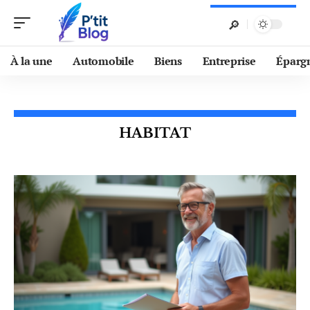
À la une
Automobile
Biens
Entreprise
Éparg
HABITAT