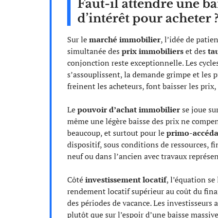
Faut-il attendre une ba
d’intérêt pour acheter 
Sur le
marché immobilier
, l’idée de pati
simultanée des
prix immobiliers
et des
ta
conjonction reste exceptionnelle. Les cycles
s’assouplissent, la demande grimpe et les pr
freinent les acheteurs, font baisser les prix
Le
pouvoir d’achat immobilier
se joue sur
même une légère baisse des prix ne compen
beaucoup, et surtout pour le
primo-accéda
dispositif, sous conditions de ressources, f
neuf ou dans l’ancien avec travaux représe
Côté
investissement locatif
, l’équation se
rendement locatif supérieur au coût du finan
des périodes de vacance. Les investisseurs ag
plutôt que sur l’espoir d’une baisse massive