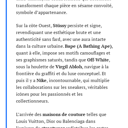
transforment chaque pièce en sésame convoité,
symbole d’appartenance.
Sur la côte Ouest,
Stüssy
persiste et signe,
revendiquant une esthétique brute et une
authenticité sans fard, avec une aura intacte
dans la culture urbaine.
Bape (A Bathing Ape)
,
quant à elle, impose ses motifs camouflages et
ses graphismes saturés, tandis que
Off-White
,
sous la houlette de
Virgil Abloh
, navigue à la
frontière du graffiti et du luxe conceptuel. Et
puis il y a
Nike
, incontournable, qui multiplie
les collaborations sur les sneakers, véritables
icônes pour les passionnés et les
collectionneurs.
L’arrivée des
maisons de couture
telles que
Louis Vuitton, Dior ou Balenciaga dans
l’univers du
streetwear
redistribue les cartes.