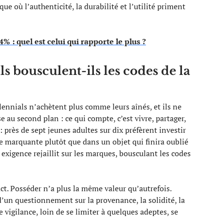
e où l’authenticité, la durabilité et l’utilité priment
4% : quel est celui qui rapporte le plus ?
s bousculent-ils les codes de la
lennials n’achètent plus comme leurs aînés, et ils ne
e au second plan : ce qui compte, c’est vivre, partager,
: près de sept jeunes adultes sur dix préfèrent investir
e marquante plutôt que dans un objet qui finira oublié
 exigence rejaillit sur les marques, bousculant les codes
act. Posséder n’a plus la même valeur qu’autrefois.
un questionnement sur la provenance, la solidité, la
vigilance, loin de se limiter à quelques adeptes, se