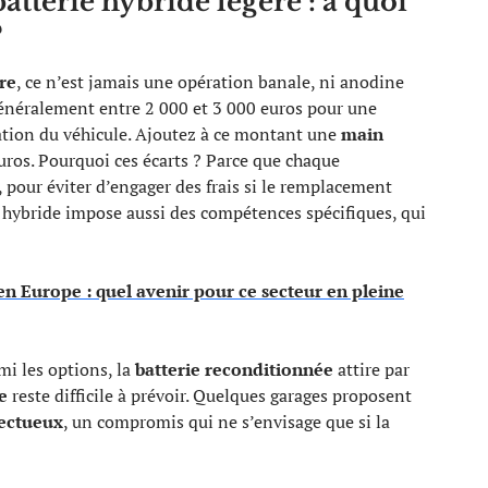
terie hybride légère : à quoi
?
re
, ce n’est jamais une opération banale, ni anodine
t généralement entre 2 000 et 3 000 euros pour une
ration du véhicule. Ajoutez à ce montant une
main
uros. Pourquoi ces écarts ? Parce que chaque
 pour éviter d’engager des frais si le remplacement
e hybride impose aussi des compétences spécifiques, qui
en Europe : quel avenir pour ce secteur en pleine
mi les options, la
batterie reconditionnée
attire par
e
reste difficile à prévoir. Quelques garages proposent
ectueux
, un compromis qui ne s’envisage que si la